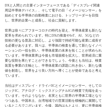
DXと人間との主要インターフェースである「ディスプレイ関連
周辺半導体デバイス」、そして電子の目「イメージセンサー」を
始めとする半導体の自動検査における、トップリーダーを目指
し、世界的企業へと成長し、社会に貢献します。
世界は徐々にアフターコロナの時代を迎え、半導体産業も新たな
変革を求められています。特にDXの推進やIoT、AI、5Gなどの
技術の更なる普及に対応し、より強固で持続可能な産業に成長す
る必要があります。我々は、半導体の検査を通して新たなイノベ
ーションの一役を担い、半導体産業の未来を拓くことが求められ
ています。半導体業界は今後も市場規模を拡大し、世界経済に重
要な役割を果たすことができるでしょう。今後とも当社は、検査
装置を事業の主軸とし、半導体産業の課題に向き合い、新たな価
値を創造し、世界をより良い方向へ導くことが使命であると考え
ています。
当社はディスプレイ・ドライバICとイメージセンサー、そしてロ
ジックIC、アナログ・ミックスドシグナルICの検査で先端を走っ
ています。そのようななか、名実ともに世界の半導体工場となり
つつある、中国本土、台湾地域での営業活動を積極的に展開して
いるところでございます。今後、国内はもとより、更に半導体検